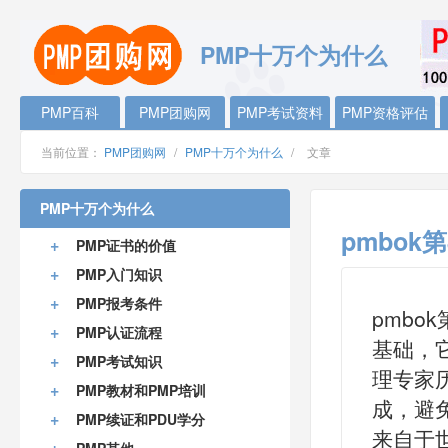
PMP十万个为什么
PMP百科
PMP团购网
PMP考试资料
PMP资格评估
当前位置：
PMP团购网
/
PMP十万个为什么
/
文章
PMP十万个为什么
pmbok第
+
PMP证书的价值
+
PMP入门知识
+
PMP报考条件
pmbo
+
PMP认证流程
基础，
+
PMP考试知识
理专家
+
PMP教材和PMP培训
成，避
+
PMP续证和PDU学分
来自于
+