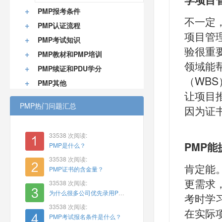
+
PMP报考条件
不一定
+
PMP认证流程
项目管
+
PMP考试知识
验很重
+
PMP教材和PMP培训
领域能
+
PMP续证和PDU学分
（WBS
+
PMP其他
让项目
PMP热门问题汇总
因为证
33538 次阅读:
PMP
PMP是什么？
33538 次阅读:
肯定能
PMP证书的含金量？
更需求
33538 次阅读:
为什么很多公司优先录用PMP？
考时学习
33538 次阅读:
在实际
PMP考试报名条件是什么？