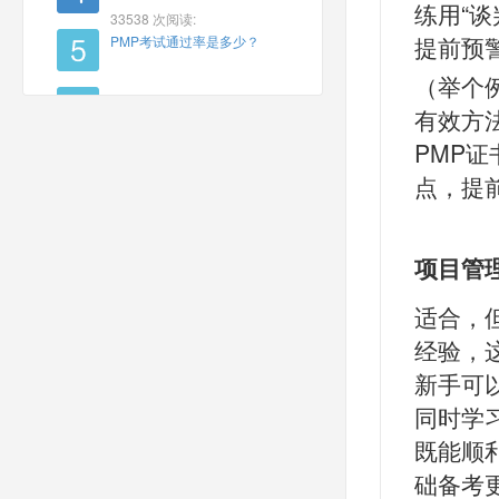
练用“谈
33538 次阅读:
提前预
PMP考试通过率是多少？
（举个
有效方
PMP
点，提
项目管
适合，
经验，
新手可
同时学
既能顺
础备考