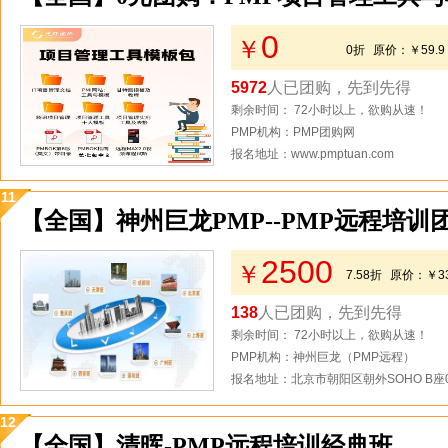
0
￥
0折
原价：
￥59.9
5972
人已团购，先到先得
剩余时间： 72小时以上，欲购从速！
PMP机构：PMP团购网
报名地址：www.pmptuan.com
11
【全国】神州巨龙PMP--PMP远程培
2500
￥
7.58折
原价：
￥3
138
人已团购，先到先得
剩余时间： 72小时以上，欲购从速！
PMP机构：神州巨龙（PMP远程）
报名地址：北京市朝阳区朝外SOHO B座0
12
【全国】清晖-PMP远程培训经典班