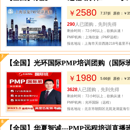
2580
￥
7.37折
原价：
￥3
290
人已团购，先到先得
剩余时间： 72小时以上，欲购从速！
PMP机构：上海欣旋（PMP远程）
报名地址：上海市天目西路218号嘉里不夜
7
【全国】光环国际PMP培训团购（国际
1980
￥
5.66折
原价：
￥3
3628
人已团购，先到先得
剩余时间： 72小时以上，欲购从速！
PMP机构：光环国际（远程）
报名地址：北京市朝阳区北苑龙湖蓝海引
8
【全国】华夏智诚---PMP远程培训直