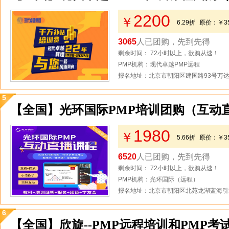
2200
￥
6.29折
原价：
￥3
3065
人已团购，先到先得
剩余时间： 72小时以上，欲购从速！
PMP机构：现代卓越PMP远程
报名地址：北京市朝阳区建国路93号万达
5
【全国】光环国际PMP培训团购（互动
1980
￥
5.66折
原价：
￥3
6520
人已团购，先到先得
剩余时间： 72小时以上，欲购从速！
PMP机构：光环国际（远程）
报名地址：北京市朝阳区北苑龙湖蓝海引
6
【全国】欣旋--PMP远程培训和PMP考