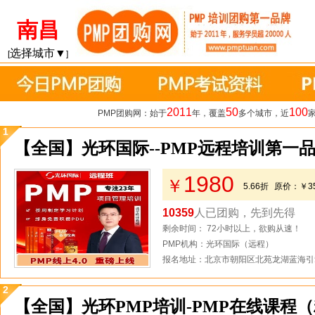
南昌
选择城市▼
[
]
2011
50
100
PMP团购网：始于
年，覆盖
多个城市，近
1
【全国】光环国际--PMP远程培训第一
1980
￥
5.66折
原价：
￥3
10359
人已团购，先到先得
剩余时间： 72小时以上，欲购从速！
PMP机构：光环国际（远程）
报名地址：北京市朝阳区北苑龙湖蓝海引
2
【全国】光环PMP培训-PMP在线课程