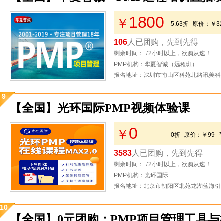
1800
￥
5.63折
原价：
￥3
106
人已团购，先到先得
剩余时间： 72小时以上，欲购从速！
PMP机构：华夏智诚（远程班）
报名地址：深圳市南山区科苑北路讯美科技
9
【全国】光环国际PMP视频体验课
0
￥
0折
原价：
￥99
3583
人已团购，先到先得
剩余时间： 72小时以上，欲购从速！
PMP机构：光环国际
报名地址：北京市朝阳区北苑龙湖蓝海引
10