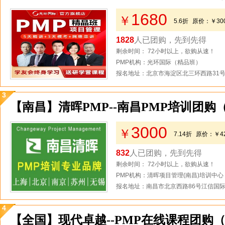
1680
￥
5.6折
原价：
￥30
1828
人已团购，先到先得
剩余时间： 72小时以上，欲购从速！
PMP机构：光环国际（精品班）
报名地址：北京市海淀区北三环西路31号2
3
【南昌】清晖PMP--南昌PMP培训团购
3000
￥
7.14折
原价：
￥4
832
人已团购，先到先得
剩余时间： 72小时以上，欲购从速！
PMP机构：清晖项目管理(南昌)培训中心
报名地址：南昌市北京西路86号江信国际金
4
【全国】现代卓越--PMP在线课程团购