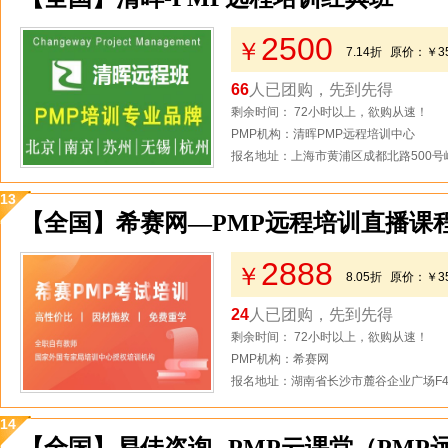
2500
￥
7.14折
原价：
￥3
66
人已团购，先到先得
剩余时间： 72小时以上，欲购从速！
PMP机构：清晖PMP远程培训中心
报名地址：上海市黄浦区成都北路500号
13
【全国】希赛网—PMP远程培训直播课
2888
￥
8.05折
原价：
￥3
24
人已团购，先到先得
剩余时间： 72小时以上，欲购从速！
PMP机构：希赛网
报名地址：湖南省长沙市麓谷企业广场F4
14